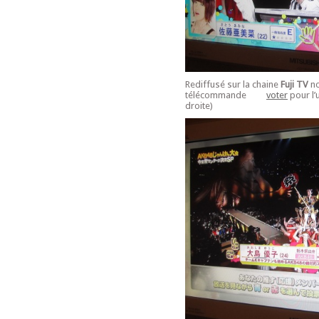
Rediffusé sur la chaine
Fuji TV
no
télécommande
voter
pour l’
droite)