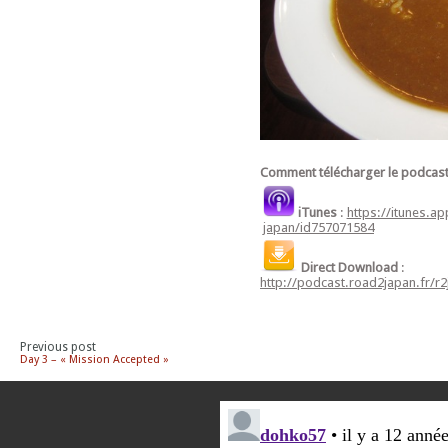
Comment télécharger le podcast
iTunes
:
https://itunes.a
japan/id757071584
Direct Download
:
http://podcast.road2japan.fr/r
Previous post
Day 3 – « Mission Accepted »