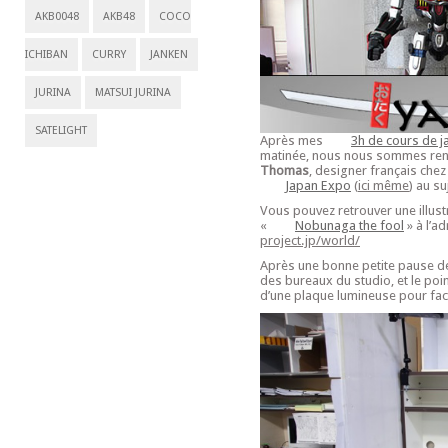
AKB0048
AKB48
COCO
ICHIBAN
CURRY
JANKEN
JURINA
MATSUI JURINA
SATELIGHT
Après mes
3h de cours de j
matinée, nous nous sommes re
Thomas
, designer français che
Japan Expo
(
ici même
) au su
Vous pouvez retrouver une illustr
«
Nobunaga the fool
» à l’a
project.jp/world/
Après une bonne petite pause déje
des bureaux du studio, et le poi
d’une plaque lumineuse pour faci