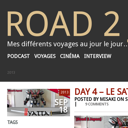
ROAD 2
Mes différents voyages au jour le jour
PODCAST
VOYAGES
CINÉMA
INTERVIEW
2013
DAY 4 – LE S
2013
POSTED BY MISAKI ON S
SEP
|
9 COMMENTS
18
TAGS