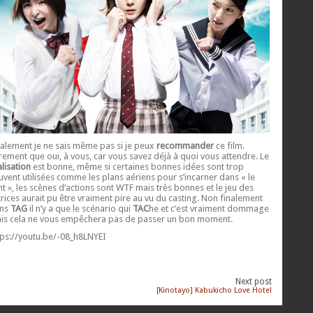
nalement je ne sais même pas si je peux
recommander
ce film.
rement que oui, à vous, car vous savez déjà à quoi vous attendre. Le
alisation
est bonne, même si certaines bonnes idées sont trop
uvent utilisées comme les plans aériens pour s’incarner dans « le
nt », les scènes d’actions sont WTF mais très bonnes et le jeu des
trices aurait pu être vraiment pire au vu du casting. Non finalement
ns
TAG
il n’y a que le scénario qui
TAC
he et c’est vraiment dommage
is cela ne vous empêchera pas de passer un bon moment.
tps://youtu.be/-08_h8LNYEI
Next post
[Kinotayo] Kabukicho Love Hotel