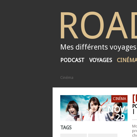
ROAD
Mes différents voyages
PODCAST
VOYAGES
CINÉM
Cinéma
[
CINÉMA
P
NOV
|
29
M
TAGS
pr
ch