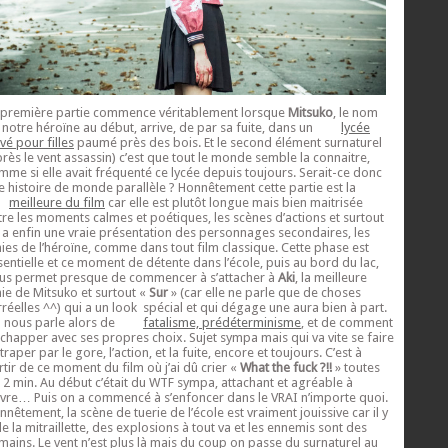
 première partie commence véritablement lorsque
Mitsuko
, le nom
 notre héroïne au début, arrive, de par sa fuite, dans un
lycée
vé pour filles
paumé près des bois. Et le second élément surnaturel
près le vent assassin) c’est que tout le monde semble la connaitre,
mme si elle avait fréquenté ce lycée depuis toujours. Serait-ce donc
e histoire de monde parallèle ? Honnêtement cette partie est la
meilleure du film
car elle est plutôt longue mais bien maitrisée
tre les moments calmes et poétiques, les scènes d’actions et surtout
 a enfin une vraie présentation des personnages secondaires, les
ies de l’héroïne, comme dans tout film classique. Cette phase est
sentielle et ce moment de détente dans l’école, puis au bord du lac,
us permet presque de commencer à s’attacher à
Aki
, la meilleure
ie de Mitsuko et surtout «
Sur
» (car elle ne parle que de choses
rréelles ^^) qui a un look spécial et qui dégage une aura bien à part.
 nous parle alors de
fatalisme, prédéterminisme
, et de comment
échapper avec ses propres choix. Sujet sympa mais qui va vite se faire
traper par le gore, l’action, et la fuite, encore et toujours. C’est à
rtir de ce moment du film où j’ai dû crier «
What the fuck ?!!
» toutes
s 2 min. Au début c’était du WTF sympa, attachant et agréable à
ivre… Puis on a commencé à s’enfoncer dans le VRAI n’importe quoi.
nnêtement, la scène de tuerie de l’école est vraiment jouissive car il y
de la mitraillette, des explosions à tout va et les ennemis sont des
mains. Le vent n’est plus là mais du coup on passe du surnaturel au