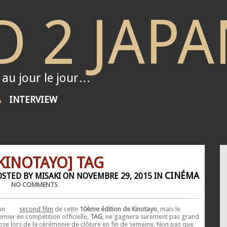
 2 JAPA
 au jour le jour…
A
INTERVIEW
KINOTAYO] TAG
CINÉMA
OSTED BY MISAKI ON NOVEMBRE 29, 2015 IN
NO COMMENTS
on
second film
de cette
10ème édition de Kinotayo
, mais le
emier en compétition officielle,
TAG
, ne gagnera surement pas grand
ose lors de la cérémonie de clôture en fin de semaine. Non pas que