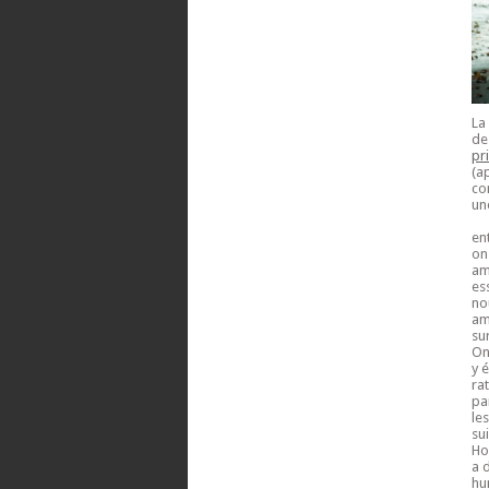
La
de
pri
(a
co
un
en
on
am
es
no
am
su
On
y 
rat
pa
le
su
Ho
a 
hu