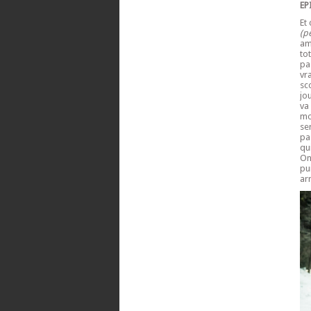
EP
Et
(p
am
to
pa
vr
sc
jo
va
mo
se
pa
qu
On
pu
ar