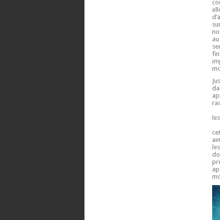
co
el
d’
su
no
au
se
fi
im
mo
Ju
da
ap
ra
le
ce
ai
le
do
pr
ap
mo