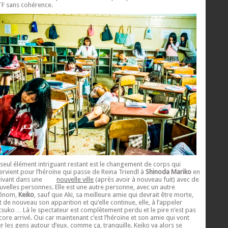
F sans cohérence.
 seul élément intriguant restant est le changement de corps qui
tervient pour l’héroïne qui passe de Reina Triendl à
Shinoda Mariko
en
rivant dans une
nouvelle ville
(après avoir à nouveau fuit) avec de
uvelles personnes. Elle est une autre personne, avec un autre
énom,
Keiko
, sauf que Aki, sa meilleure amie qui devrait être morte,
it de nouveau son apparition et qu’elle continue, elle, à l’appeler
tsuko… Là le spectateur est complètement perdu et le pire n’est pas
core arrivé. Oui car maintenant c’est l’héroïne et son amie qui vont
er les gens autour d’eux, comme ça, tranquille. Keiko va alors se