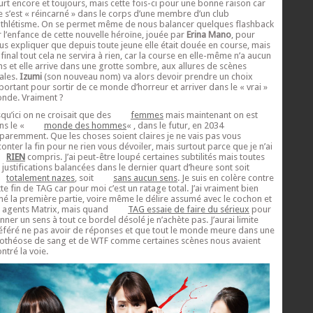
urt encore et toujours, mais cette fois-ci pour une bonne raison car
le s’est « réincarné » dans le corps d’une membre d’un club
athlétisme. On se permet même de nous balancer quelques flashback
r l’enfance de cette nouvelle héroïne, jouée par
Erina Mano
, pour
us expliquer que depuis toute jeune elle était douée en course, mais
 final tout cela ne servira à rien, car la course en elle-même n’a aucun
ns et elle arrive dans une grotte sombre, aux allures de scènes
nales.
Izumi
(son nouveau nom) va alors devoir prendre un choix
portant pour sortir de ce monde d’horreur et arriver dans le « vrai »
nde. Vraiment ?
squ’ici on ne croisait que des
femmes
mais maintenant on est
ns le «
monde des hommes
« , dans le futur, en 2034
paremment. Que les choses soient claires je ne vais pas vous
conter la fin pour ne rien vous dévoiler, mais surtout parce que je n’ai
RIEN
compris. J’ai peut-être loupé certaines subtilités mais toutes
s justifications balancées dans le dernier quart d’heure sont soit
totalement nazes
, soit
sans aucun sens
. Je suis en colère contre
tte fin de TAG car pour moi c’est un ratage total. J’ai vraiment bien
mé la première partie, voire même le délire assumé avec le cochon et
s agents Matrix, mais quand
TAG essaie de faire du sérieux
pour
nner un sens à tout ce bordel désolé je n’achète pas. J’aurai limite
éféré ne pas avoir de réponses et que tout le monde meure dans une
othéose de sang et de WTF comme certaines scènes nous avaient
ntré la voie.