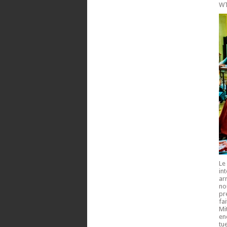
WT
Le
in
ar
no
pr
fa
Mi
en
tu