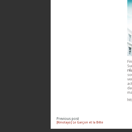
Fi
Su
ré
so
ve
ac
da
ma
ht
Previous post
[Kinotayo] Le Garçon et la Bête