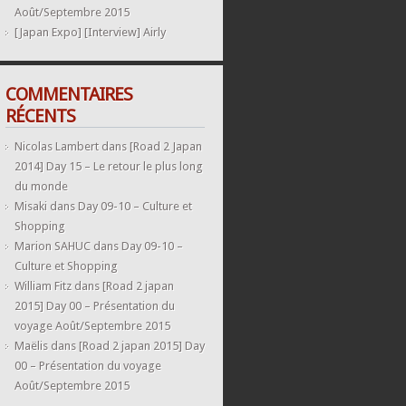
Août/Septembre 2015
[Japan Expo] [Interview] Airly
COMMENTAIRES
RÉCENTS
Nicolas Lambert
dans
[Road 2 Japan
2014] Day 15 – Le retour le plus long
du monde
Misaki
dans
Day 09-10 – Culture et
Shopping
Marion SAHUC
dans
Day 09-10 –
Culture et Shopping
William Fitz
dans
[Road 2 japan
2015] Day 00 – Présentation du
voyage Août/Septembre 2015
Maëlis
dans
[Road 2 japan 2015] Day
00 – Présentation du voyage
Août/Septembre 2015