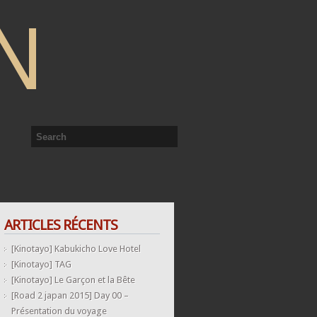
N
ARTICLES RÉCENTS
[Kinotayo] Kabukicho Love Hotel
[Kinotayo] TAG
[Kinotayo] Le Garçon et la Bête
[Road 2 japan 2015] Day 00 –
Présentation du voyage