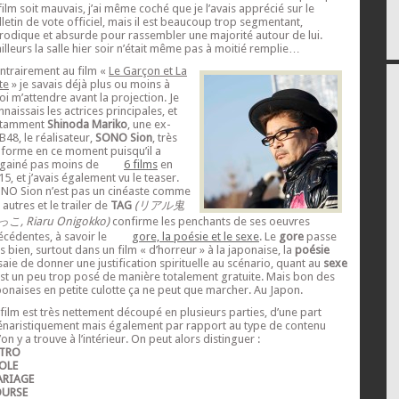
 film soit mauvais, j’ai même coché que je l’avais apprécié sur le
lletin de vote officiel, mais il est beaucoup trop segmentant,
rodique et absurde pour rassembler une majorité autour de lui.
ailleurs la salle hier soir n’était même pas à moitié remplie…
ntrairement au film «
Le Garçon et La
te
» je savais déjà plus ou moins à
oi m’attendre avant la projection. Je
nnaissais les actrices principales, et
tamment
Shinoda Mariko
, une ex-
B48, le réalisateur,
SONO Sion
, très
 forme en ce moment puisqu’il a
gainé pas moins de
6 films
en
15, et j’avais également vu le teaser.
NO Sion n’est pas un cinéaste comme
 autres et le trailer de
TAG
(リアル鬼
こ, Riaru Onigokko)
confirme les penchants de ses oeuvres
écédentes, à savoir le
gore, la poésie et le sexe
. Le
gore
passe
ès bien, surtout dans un film « d’horreur » à la japonaise, la
poésie
saie de donner une justification spirituelle au scénario, quant au
sexe
 est un peu trop posé de manière totalement gratuite. Mais bon des
ponaises en petite culotte ça ne peut que marcher. Au Japon.
 film est très nettement découpé en plusieurs parties, d’une part
énaristiquement mais également par rapport au type de contenu
on y a trouve à l’intérieur. On peut alors distinguer :
TRO
OLE
RIAGE
URSE