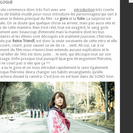
ILOGUE
 cela commence donc très fort avec une
introduction
très courte
eu de blabla inutile pour nous introduire les personnages)
qui sert à
ener le thème principal du film : Le
gore
et la
fuite
. La surprise est
tale. On se doute que quelque chose va arriver, mais pas aussi vite et
s de cette manière. Rien n’est réel, tout est exagéré, le sang gicle
aiment avec beaucoup d’intensité mais la manière dont les bus
olaires et les élèves sont découpés est vraiment jouissive. L’héroïne,
uée par
Reina Triendl
, est donc la seule survivante de cette intro et elle
 courir, courir, pour sauver sa vie de ce… vent. Ah oui, car à ce
ment du film nous n’avons bien entendu aucune explication et le
rial killer de TAG est donc juste… le vent, qui découpe tout sur son
ssage. Enfin presque tout puisqu’il épargne étrangement l’héroïne,
i ne court pas si vite que ça ^^
 a eu le gore et on nous introduit rapidement le sexe également
isque l’héroïne devra changer ses habits ensanglantés qu’elle
rachera devant la caméra. C’est bon on est bien dans du SONO Sion.