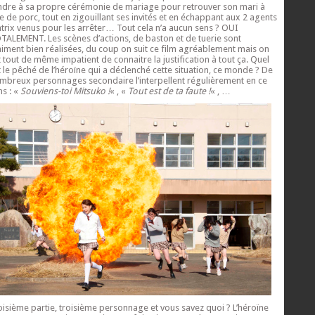
ndre à sa propre cérémonie de mariage pour retrouver son mari à
te de porc, tout en zigouillant ses invités et en échappant aux 2 agents
trix venus pour les arrêter… Tout cela n’a aucun sens ? OUI
TALEMENT. Les scènes d’actions, de baston et de tuerie sont
aiment bien réalisées, du coup on suit ce film agréablement mais on
t tout de même impatient de connaitre la justification à tout ça. Quel
t le pêché de l’héroïne qui a déclenché cette situation, ce monde ? De
mbreux personnages secondaire l’interpellent régulièrement en ce
ns : «
Souviens-toi Mitsuko !
« , «
Tout est de ta faute !
« , …
oisième partie, troisième personnage et vous savez quoi ? L’héroïne