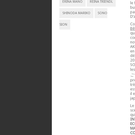
ERINA MANO
REINA TRIENDL
le
bu
pa
SHINODA MARIKO
SONO
D’
Co
SION
Bê
qu
co
no
AK
en
dé
20
SO
les
ごっ
pr
tr
es
il
ja
Le
sc
qu’
IN
EC
MA
CO