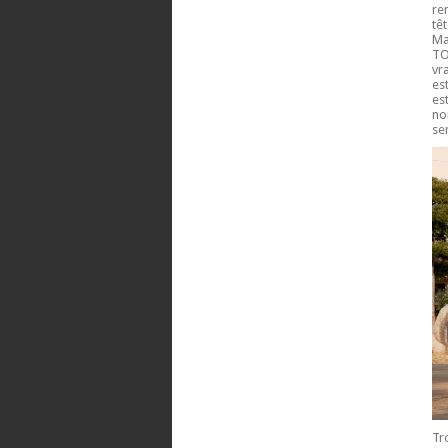
re
tê
Ma
TO
vr
es
es
no
se
Tr